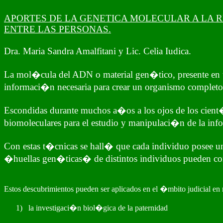
APORTES DE LA GENETICA MOLECULAR A LA R
ENTRE LAS PERSONAS.
Dra. Maria Sandra Amalfitani y Lic. Celia Iudica.
La mol�cula del ADN o material gen�tico, presente en t
informaci�n necesaria para crear un organismo completo
Escondidas durante muchos a�os a los ojos de los cient�
biomoleculares para el estudio y manipulaci�n de la in
Con estas t�cnicas se hall� que cada individuo posee un 
�huellas gen�ticas� de distintos individuos pueden confi
Estos descubrimientos pueden ser aplicados en el �mbito judicial en m
1)
la investigaci�n biol�gica de la paternidad