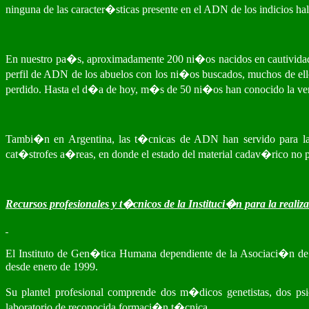
ninguna de las caracter�sticas presente en el ADN de los indicios hal
En nuestro pa�s, aproximadamente 200 ni�os nacidos en cautividad d
perfil de ADN de los abuelos con los ni�os buscados, muchos de ell
perdido. Hasta el d�a de hoy, m�s de 50 ni�os han conocido la verd
Tambi�n en Argentina, las t�cnicas de ADN han servido para la i
cat�strofes a�reas, en donde el estado del material cadav�rico no p
Recursos profesionales y t�cnicos de la Instituci�n para la realiz
El Instituto de Gen�tica Humana dependiente de la Asociaci�n de
desde enero de 1999.
Su plantel profesional comprende dos m�dicos genetistas, dos p
laboratorio de reconocida formaci�n t�cnica.