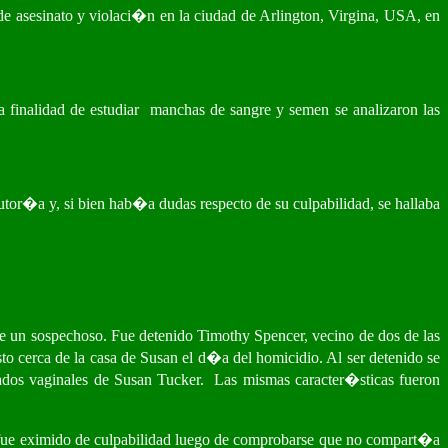
e asesinato y violaci�n en la ciudad de Arlington, Virgina, USA, en
 finalidad de estudiar
manchas de sangre y semen se analizaron las
or�a y, si bien hab�a dudas respecto de su culpabilidad, se hallaba
 un sospechoso. Fue detenido Timothy Spencer, vecino de dos de las
to cerca de la casa de Susan el d�a del homicidio. Al ser detenido se
ados vaginales de Susan Tucker.
Las mismas caracter�sticas fueron
 fue eximido de culpabilidad luego de comprobarse que no compart�a