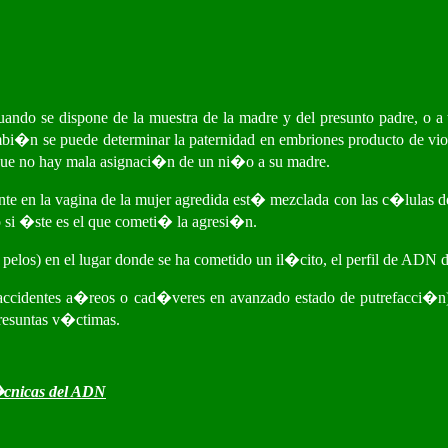
 cuando se dispone de la muestra de la madre y del presunto padre, o
bi�n se puede determinar la paternidad en embriones producto de vi
 que no hay mala asignaci�n de un ni�o a su madre.
ente en la vagina de la mujer agredida est� mezclada con las c�lulas 
 si �ste es el que cometi� la agresi�n.
 pelos) en el lugar donde se ha cometido un il�cito, el perfil de ADN 
accidentes a�reos o cad�veres en avanzado estado de putrefacci�n) o
presuntas v�ctimas.
t�cnicas del ADN