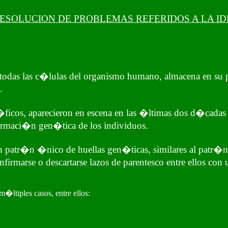
ESOLUCION DE PROBLEMAS REFERIDOS A LA I
odas las c�lulas del organismo humano, almacena en su pa
.
ficos, aparecieron en escena en las �ltimas dos d�cadas 
formaci�n gen�tica de los individuos.
patr�n �nico de huellas gen�ticas, similares al patr�n de 
rmarse o descartarse lazos de parentesco entre ellos con 
�ltiples casos, entre ellos: