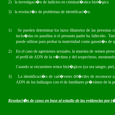
2)
la investigaci�n de indicios en criminal�stica biol�gica
3)
la resoluci�n de problemas de identificaci�n.
1)
Se pueden determinar los lazos filiatorios de las personas
inclu�das en parafina si el presunto padre ha fallecido.
Tam
puede utilizar para probar la maternidad como garant�a de
2)
En el caso de agresiones sexuales, la muestra de semen pres
el perfil de ADN de la v�ctima y del sospechoso, mostrando
Cuando se encuentren restos biol�gicos (ya sea sangre, piel,
3)
La identificaci�n de cad�veres dif�ciles de reconocer (
ADN de los hallazgos con el de familiares pr�ximos de la 
Resoluci�n de casos en base al estudio de las evidencias por 