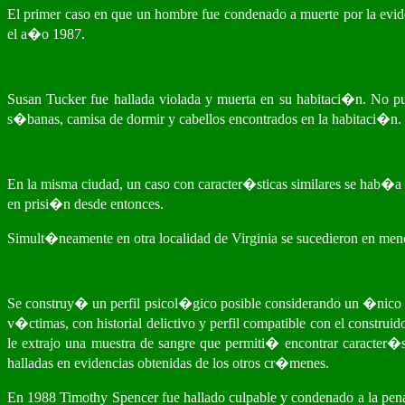
El primer caso en que un hombre fue condenado a muerte por la evid
el a�o 1987.
Susan Tucker fue hallada violada y muerta en su habitaci�n. No pudo
s�banas, camisa de dormir y cabellos encontrados en la habitaci�n.
En la misma ciudad, un caso con caracter�sticas similares se hab�a
en prisi�n desde entonces.
Simult�neamente en otra localidad de Virginia se sucedieron en meno
Se construy� un perfil psicol�gico posible considerando un �nico 
v�ctimas, con historial delictivo y perfil compatible con el constru
le extrajo una muestra de sangre que permiti� encontrar caracter�
halladas en evidencias obtenidas de los otros cr�menes.
En 1988 Timothy Spencer fue hallado culpable y condenado a la pen