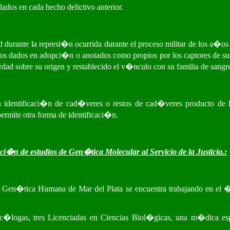
lados en cada hecho delictivo anterior.
urante la represi�n ocurrida durante el proceso militar de los a�os
os dados en adopci�n o anotados como propios por los captores de sus 
ad sobre su origen y restablecido el v�nculo con su familia de sangr
dentificaci�n de cad�veres o restos de cad�veres producto de los
ermite otra forma de identificaci�n.
aci�n de estudios de Gen�tica Molecular al Servicio de la Justicia.:
 Gen�tica Humana de Mar del Plata se encuentra trabajando en el �r
sic�logas, tres Licenciadas en Ciencias Biol�gicas, una m�dica es