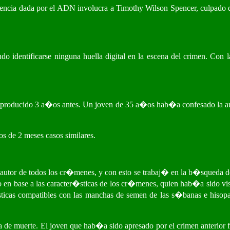
encia dada por el ADN involucra a Timothy Wilson Spencer, culpado d
 identificarse ninguna huella digital en la escena del crimen. Con la
 producido 3 a�os antes. Un joven de 35 a�os hab�a confesado la aut
s de 2 meses casos similares.
autor de todos los cr�menes, y con esto se trabaj� en la b�squeda de
ido en base a las caracter�sticas de los cr�menes, quien hab�a sido vis
sticas compatibles con las manchas de semen de las s�banas e hisop
a de muerte. El joven que hab�a sido apresado por el crimen anterior