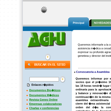
Principal
NOVEDADES
Queremos informarle a la c
asistencia m�dica a cesad
expresar su profundo agra
genetista y director del in
Convocatoria a Asamblea
Queremos informar por e
socios que el pr�ximo 1
Enlaces r�pidos
las 18 horas tendr� lugar 
ordinaria para la aprobac
Documentos Bio�ticos
y balance y renovaci�n d
Documentos M�dicos
continuaci�n de la misma
Revista Genes Online
asamblea extraordinaria
cierre del �rea asistencial
Empresas colaboradoras
orden del d�a la cont
Charlas y conferencias