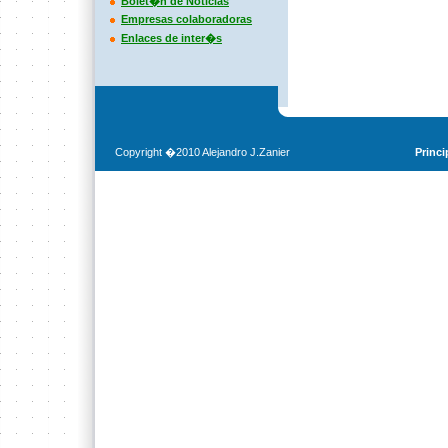
Bolet�n de Noticias
Empresas colaboradoras
Enlaces de inter�s
Copyright �2010 Alejandro J.Zanier
Princi