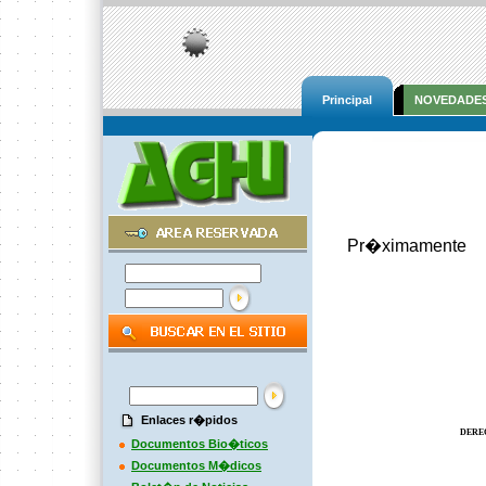
Principal
NOVEDADE
Pr�ximamente
Enlaces r�pidos
DERE
Documentos Bio�ticos
Documentos M�dicos