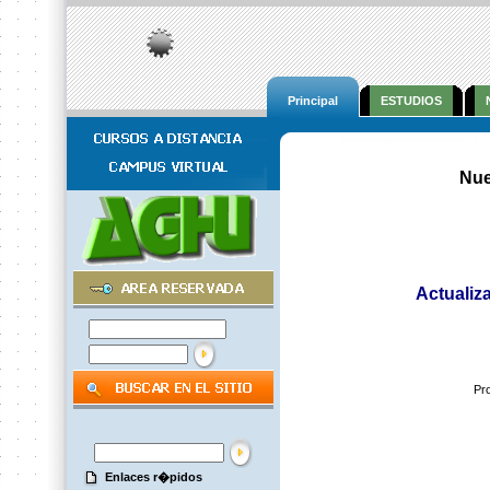
Principal
ESTUDIOS
Nue
Actualiz
Pro
Enlaces r�pidos