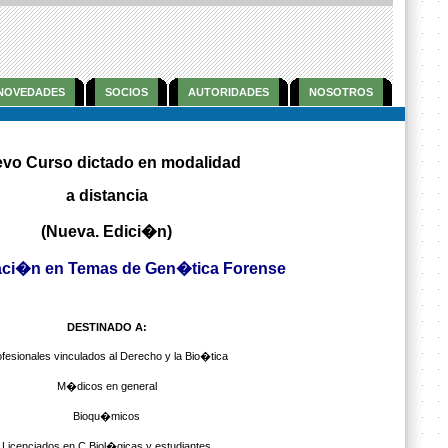
NOVEDADES
SOCIOS
AUTORIDADES
NOSOTROS
vo Curso dictado en modalidad
a distancia
(Nueva. Edici�n)
aci�n en Temas de Gen�tica Forense
DESTINADO A:
fesionales vinculados al Derecho y la Bio�tica
M�dicos en general
Bioqu�micos
Licenciados en C.Biol�gicas y estudiantes