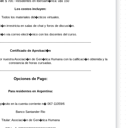
el:
$ 700.- Residentes en Iberoam�rica: u$s 150
Los costos incluyen:
Todos los materiales did�cticos virtuales.
ci�n irrestricta en salas de chat y foros de discusi�n.
�n via correo electr�nico con los docentes del curso.
--------------------------------------------------------------------------------
Certificado de Aprobaci�n
 por nuestra Asociaci�n de Gen�tica Humana con la calificaci�n obtenida y la
constancia de horas cursadas.
--------------------------------------------------------------------------------
Opciones de Pago:
Para residentes en Argentina:
p�sito en la cuenta corriente n� 067-11059/6
Banco Santander Rio
Titular: Asociaci�n de Gen�tica Humana