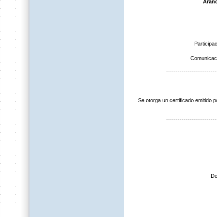
Aranc
Participa
Comunicaci
--------------------------
Se otorga un certificado emitido
--------------------------
De