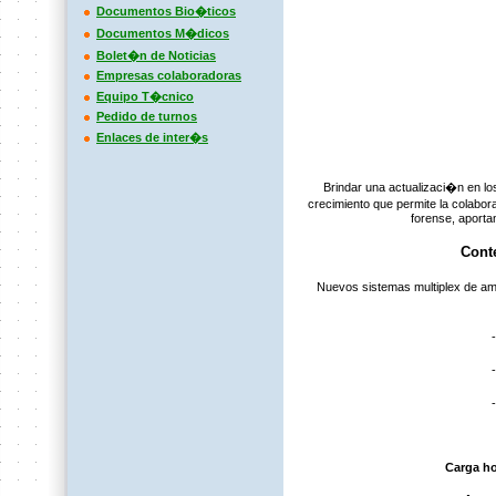
Documentos Bio�ticos
Documentos M�dicos
Bolet�n de Noticias
Empresas colaboradoras
Equipo T�cnico
Pedido de turnos
Enlaces de inter�s
Brindar una actualizaci�n en lo
crecimiento que permite la colabora
forense, aporta
Cont
Nuevos sistemas multiplex de amp
- E
Carga ho