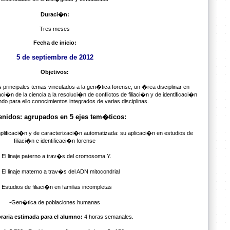
Duraci�n:
Tres meses
Fecha de inicio:
5
de septiembre de 2012
Objetivos:
s principales temas vinculados a la gen�tica forense, un �rea disciplinar en
ci�n de la ciencia a la resoluci�n de conflictos de filiaci�n y de identificaci�n
ndo para ello conocimientos integrados de varias disciplinas.
enidos: agrupados en 5 ejes tem�ticos:
lificaci�n y de caracterizaci�n automatizada: su aplicaci�n en estudios de
filiaci�n e identificaci�n forense
- El linaje paterno a trav�s del cromosoma Y.
l linaje materno a trav�s del ADN mitocondrial
- Estudios de filiaci�n en familias incompletas
-Gen�tica de poblaciones humanas
raria estimada para el alumno:
4 horas semanales.