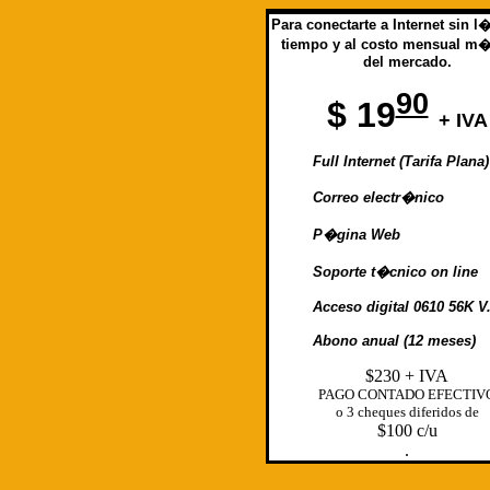
Para conectarte a Internet sin l
tiempo y al costo mensual m�
del mercado.
90
$ 19
+ IVA
Full Internet (Tarifa Plana)
Correo electr�nico
P�gina Web
Soporte t�cnico on line
Acceso digital 0610 56K V
Abono anual (12 meses)
$230 + IVA
PAGO CONTADO EFECTIV
o 3 cheques diferidos de
$100 c/u
.