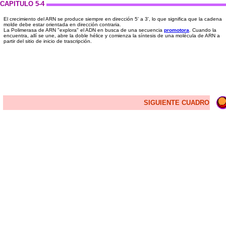
CAPITULO 5-4
El crecimiento del ARN se produce siempre en dirección 5' a 3', lo que significa que la cadena
molde debe estar orientada en dirección contraria.
La Polimerasa de ARN "explora" el ADN en busca de una secuencia
promotora
. Cuando la
encuentra, allí se une, abre la doble hélice y comienza la síntesis de una molécula de ARN a
partir del sitio de inicio de trascripción.
SIGUIENTE CUADRO