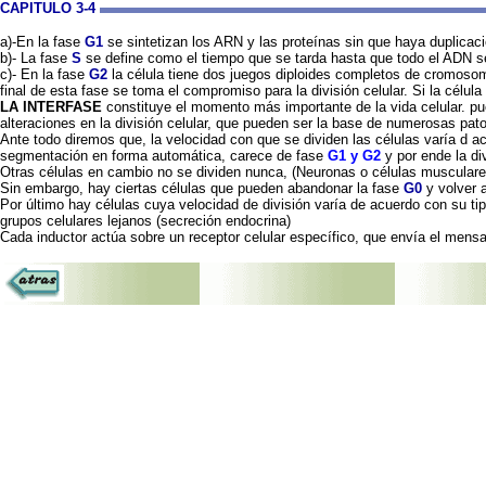
CAPITULO 3-4
a)-En la fase
G1
se sintetizan los ARN y las proteínas sin que haya duplic
b)- La fase
S
se define como el tiempo que se tarda hasta que todo el ADN s
c)- En la fase
G2
la célula tiene dos juegos diploides completos de cromosom
final de esta fase se toma el compromiso para la división celular. Si la cél
LA INTERFASE
constituye el momento más importante de la vida celular. pu
alteraciones en la división celular, que pueden ser la base de numerosas pato
Ante todo diremos que, la velocidad con que se dividen las células varía d a
segmentación en forma automática, carece de fase
G1 y G2
y por ende la di
Otras células en cambio no se dividen nunca, (Neuronas o células musculare
Sin embargo, hay ciertas células que pueden abandonar la fase
G0
y volver a
Por último hay células cuya velocidad de división varía de acuerdo con su ti
grupos celulares lejanos (secreción endocrina)
Cada inductor actúa sobre un receptor celular específico, que envía el mensaje