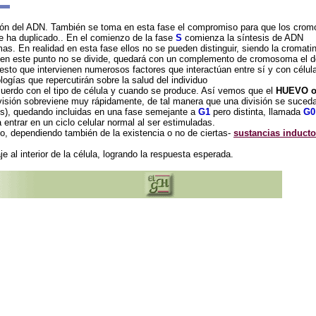
ación del ADN. También se toma en esta fase el compromiso para que los cro
e ha duplicado.. En el comienzo de la fase
S
comienza la síntesis de ADN
as. En realidad en esta fase ellos no se pueden distinguir, siendo la croma
ula en este punto no se divide, quedará con un complemento de cromosoma el d
esto que intervienen numerosos factores que interactúan entre sí y con célu
logías que repercutirán sobre la salud del individuo
cuerdo con el tipo de célula y cuando se produce. Así vemos que el
HUEVO o
visión sobreviene muy rápidamente, de tal manera que una división se suceda 
s), quedando incluidas en una fase semejante a
G1
pero distinta, llamada
G0
 entrar en un ciclo celular normal al ser estimuladas.
po, dependiendo también de la existencia o no de ciertas-
sustancias inducto
 al interior de la célula, logrando la respuesta esperada.