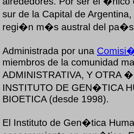
alrededores. Por ser el �nico 
sur de la Capital de Argentina
regi�n m�s austral del pa�s
Administrada por una
Comisi�
miembros de la comunidad ma
ADMINISTRATIVA, Y OTRA �R
INSTITUTO DE GEN�TICA HU
BIOETICA (desde 1998).
El Instituto de Gen�tica Huma