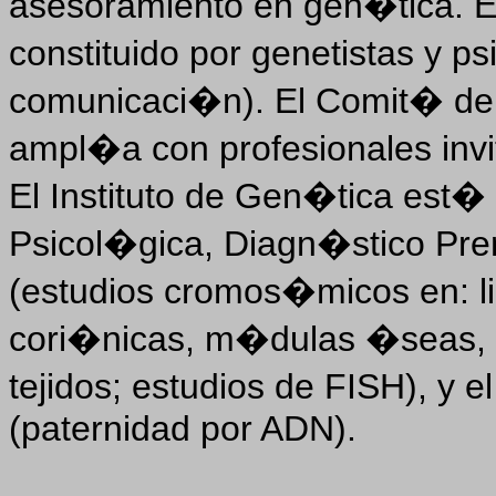
asesoramiento en gen�tica. E
constituido por genetistas y p
comunicaci�n). El Comit� de 
ampl�a con profesionales inv
El Instituto de Gen�tica est�
Psicol�gica, Diagn�stico Pren
(estudios cromos�micos en: li
cori�nicas, m�dulas �seas, ma
tejidos; estudios de FISH), y 
(paternidad por ADN).