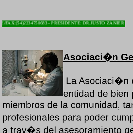
(54)2234750683 - PRESIDENTE: DR.JUSTO ZANIER
Asociaci�n G
La Asociaci�n
entidad de bien 
miembros de la comunidad, ta
profesionales para poder cump
a trav�s del asesoramiento g