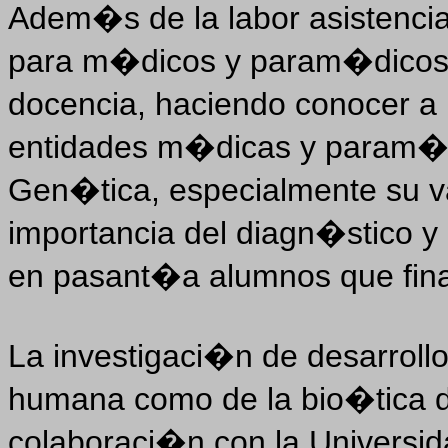
Adem�s de la labor asistenci
para m�dicos y param�dicos en
docencia, haciendo conocer a 
entidades m�dicas y param�d
Gen�tica, especialmente su va
importancia del diagn�stico 
en pasant�a alumnos que final
La investigaci�n de desarroll
humana como de la bio�tica d
colaboraci�n con la Universid