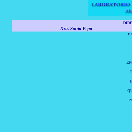
DIR
Dra. Sonia Pepa
B
EN
QU
P