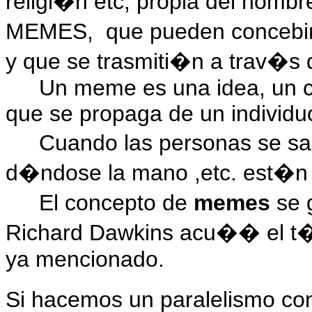
religi�n etc, propia del hombr
MEMES,
que pueden concebi
y que se trasmiti�n a trav�s
Un meme es una idea, un 
que se propaga de un individuo
Cuando las personas se sa
d�ndose la mano ,etc. est�n
El concepto de
memes
se 
Richard Dawkins acu�� el t�r
ya mencionado.
Si hacemos un paralelismo con