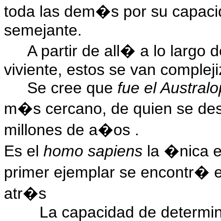
toda las dem�s por su capaci
semejante.
A partir de all� a lo largo d
viviente, estos se van complej
Se cree que
fue el Austral
m�s cercano, de quien se d
millones de a�os .
Es el
homo sapiens
la �nica e
primer ejemplar se encontr� 
atr�s
La capacidad de determin