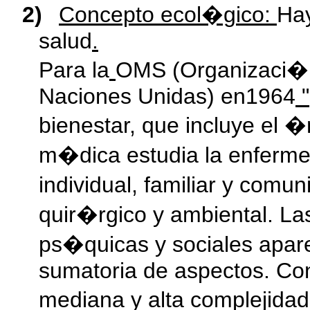
2)
Concepto ecol�gico:
Ha
salud
.
Para la
OMS (Organizaci�n 
Naciones Unidas) en1964
"
bienestar, que incluye el �
m�dica estudia la enferme
individual, familiar y comu
quir�rgico y ambiental. La
ps�quicas y sociales apar
sumatoria de aspectos. Con
mediana y alta complejida