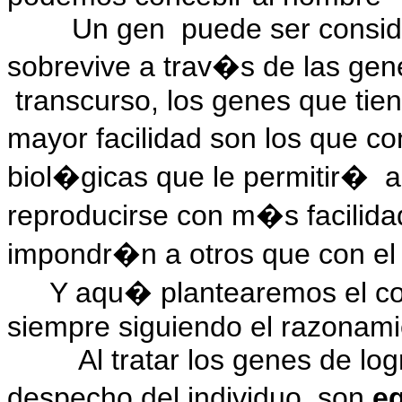
Un gen
puede ser consi
sobrevive a trav�s de las gen
transcurso, los genes que tien
mayor facilidad son los que co
biol�gicas que le permitir�
a
reproducirse con m�s facilida
impondr�n a otros que con el
Y aqu� plantearemos el c
siempre siguiendo el razonam
Al
tratar
los genes
de log
despecho del individuo, son
e