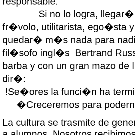
responsable.
Si no lo logra, llega
fr�volo, utilitarista, ego�sta
quedar� m�s nada para nadie
fil�sofo ingl�s
Bertrand Russ
barba y con un gran mazo de 
dir�:
!Se�ores la funci�n ha termi
�Creceremos para podernos
La cultura se trasmite de ge
a alumnos. Nosotros recibimos