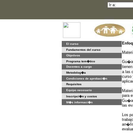
Enfoq
El curso
Fundamentos del curso
Materi
Objetivos
Gu�as
Programa tem�tico
tiene
Docentes a cargo
a las
Metodolog�a
curso 
Condiciones de aprobaci�n
aplica
Requisitos
Equipo necesario
Materi
para e
Inscripci�n y costos
Gu�as
M�s informaci�n
las ev
Los pa
trabaj
an�lis
evalu