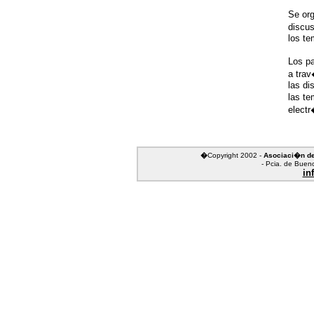
Se org
discus
los te
Los pa
a trav
las di
las te
electr
�
Copyright 2002 -
Asociaci�n d
- Pcia. de Bueno
in