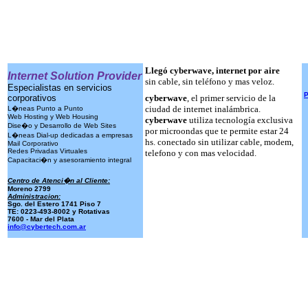
Llegó cyberwave, internet por aire
Internet Solution Provider
sin cable, sin teléfono y mas veloz.
Especialistas en servicios
P
corporativos
cyberwave
, el primer servicio de la
ciudad de internet inalámbrica.
L�neas Punto a Punto
Web Hosting y Web Housing
cyberwave
utiliza tecnología exclusiva
Dise�o y Desarrollo de Web Sites
por microondas que te permite estar 24
L�neas Dial-up dedicadas a empresas
hs. conectado sin utilizar cable, modem,
Mail Corporativo
Redes Privadas Virtuales
telefono y con mas velocidad.
Capacitaci�n y asesoramiento integral
Centro de Atenci�n al Cliente:
Moreno 2799
Administracion:
Sgo. del Estero 1741 Piso 7
TE: 0223-493-8002 y Rotativas
7600 - Mar del Plata
info@cybertech.com.ar