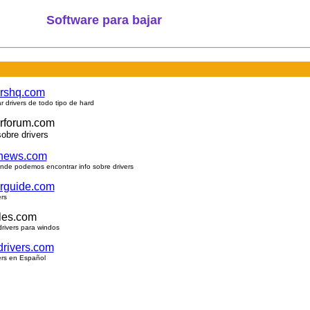
Software para bajar
ershq.com
ar drivers de todo tipo de hard
erforum.com
obre drivers
anews.com
nde podemos encontrar info sobre drivers
erguide.com
ers
iles.com
drivers para windos
drivers.com
ers en Español