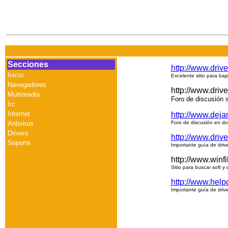
Secciones
http://www.driv
Inicio
Excelente sitio para baj
Navegadores
http://www.driv
Multimedia
Foro de discusión s
Irc
Internet
http://www.dej
Antivirus
Foro de discusión en do
Drivers
http://www.driv
Soporte
Importante guía de driv
http://www.winf
Sitio para buscar soft y 
http://www.help
Importante guía de driv